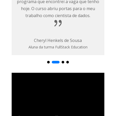
o
também carrego até hoje para a vida.
Posso dizer que tenho uma nova visão
sobre aplicações web. É um curso muito
bom.
{
Alana Beatriz Rostirolla Mandim
Aluna da turma FuturoDEV Fitness